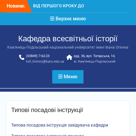
Перейти
Новини:
ВІД ПЕРШОГО КРОКУ ДО
до
ВЕЛИКОЇ НАУКИ: У К-ПНУ
вмісту
Верхнє меню
ІМЕНІ ІВАНА ОГІЄНКА
ПРЕЗЕНТУВАЛИ ХІІ
ВИПУСК УЧНІВСЬКИХ
Кафедра всесвітньої історії
НАУКОВИХ СТУДІЙ
Вітаємо!
Кам'янець-Подільський національний університет імені Івана Огієнка
Результат творчої
(03849) 7-62-23
ауд. 36, вул. Татарська, 14,
співпраці студентів різних
kaf_history@kpnu.edu.ua
м. Кам’янець-Подільський
факультетів
Меню
Типові посадові інструкції
Типова посадова інструкція завідувача кафедри