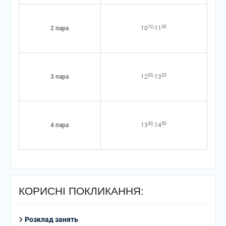
10
30
2 пара
10
-11
00
20
3 пара
12
-13
30
50
4 пара
13
-14
КОРИСНІ ПОКЛИКАННЯ:
Розклад занять