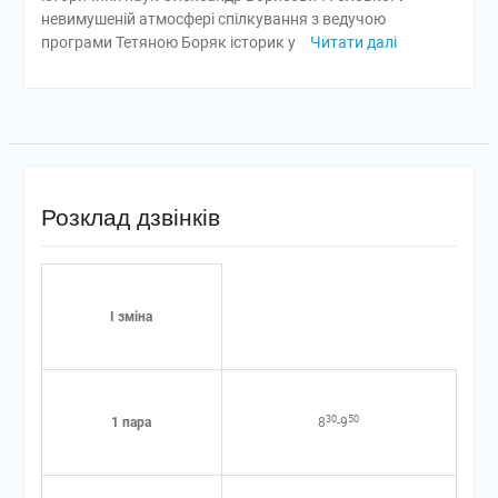
невимушеній атмосфері спілкування з ведучою
програми Тетяною Боряк історик у
Читати далі
Розклад дзвінків
І зміна
30
50
1 пара
8
-9