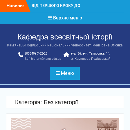
Перейти
НАУКОВИХ СТУДІЙ
Новини:
до
Вітаємо!
вмісту
Результат творчої
Верхнє меню
співпраці студентів різних
факультетів
Кафедра всесвітньої історії
Кам'янець-Подільський національний університет імені Івана Огієнка
(03849) 7-62-23
ауд. 36, вул. Татарська, 14,
kaf_history@kpnu.edu.ua
м. Кам’янець-Подільський
Меню
Категорія:
Без категорії