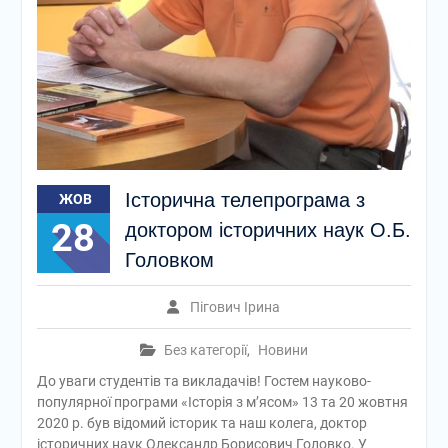
Історична телепрограма з
ЖОВ
28
доктором історичних наук О.Б.
Головком
Пігович Ірина
Без категорії
,
Новини
До уваги студентів та викладачів! Гостем науково-
популярної програми «Історія з м’ясом» 13 та 20 жовтня
2020 р. був відомий історик та наш колега, доктор
історичних наук Олександр Борисович Головко. У