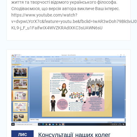
життя та творчості відомого українського філософа.
Сподіваємося, що версія автора викличе Ваш інтерес.
https://www.youtube.com/watch?
v=dvpwLYcrX7c&feature=youtu.be&fbclid=IwAR3wDoh79BkSviJ
KL9-j_F_u1FaifwIX4WVZKRAdIXKC3sUAWN6sU
Консультації наших колег
ЛИС